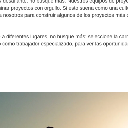
 y desafiante, no busque más. Nuestros equipos de proye
lminar proyectos con orgullo. Si esto suena como una cul
a nosotros para construir algunos de los proyectos más 
e a diferentes lugares, no busque más: seleccione la car
o como trabajador especializado, para ver las oportunid