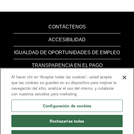
CONTÁCTENOS
ACCESIBILIDAD
IGUALDAD DE OPORTUNIDADES DE EMPLEO
TRANSPARENCIA EN EL PAGO
Al hacer clic en “Aceptar todas las cookies”, usted acepta
Administrador de consentimiento de cookies
que las cookies se guarden en su dispositivo para mejorar la
navegación del sitio, analizar el uso del mismo, y colaborar
con nuestros estudios para marketing.
S
S
Configuración de cookies
e
e
a
a
b
b
Rechazarlas todas
r
r
e
e
e
e