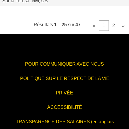
Santa Teresa, NM, US
Résultats
1 – 25
sur
47
«
1
2
»
POUR COMMUNIQUER AVEC NOUS
POLITIQUE SUR LE RESPECT DE LA VIE
PRIVÉE
ACCESSIBILITÉ
TRANSPARENCE DES SALAIRES (en anglais