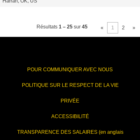
Harrah, OK, US
Résultats
1 – 25
sur
45
«
1
2
»
POUR COMMUNIQUER AVEC NOUS
POLITIQUE SUR LE RESPECT DE LA VIE
PRIVÉE
ACCESSIBILITÉ
TRANSPARENCE DES SALAIRES (en anglais