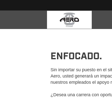
AERO-
VER
TODOS
LOS
ENFOCADO.
TRABAJOS-
ES_MX
Sin importar su puesto en el s
Aero, usted generará un impac
nuestros empleados el apoyo n
¿Desea una carrera con oportu